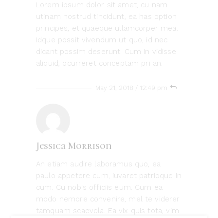
Lorem ipsum dolor sit amet, cu nam
utinam nostrud tincidunt, ea has option
principes, et quaeque ullamcorper mea.
Idque possit vivendum ut quo, id nec
dicant possim deserunt. Cum in vidisse
aliquid, ocurreret conceptam pri an.
May 21, 2018 / 12:49 pm
Jessica Morrison
An etiam audire laboramus quo, ea
paulo appetere cum, iuvaret patrioque in
cum. Cu nobis officiis eum. Cum ea
modo nemore convenire, mel te viderer
tamquam scaevola. Ea vix quis tota, vim