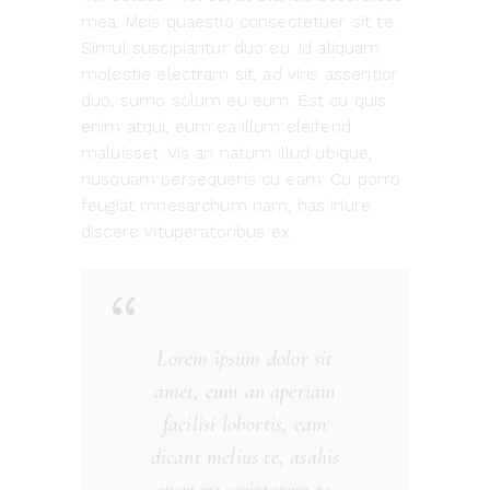
mea. Meis quaestio consectetuer sit te.
Simul suscipiantur duo eu. Id aliquam
molestie electram sit, ad viris assentior
duo, sumo solum eu eum. Est cu quis
enim atqui, eum ea illum eleifend
maluisset. Vis an natum illud ubique,
nusquam persequeris cu eam. Cu porro
feugiat mnesarchum nam, has iriure
discere vituperatoribus ex.
Lorem ipsum dolor sit
amet, eum an aperiam
facilisi lobortis, eam
dicant melius te, asahis