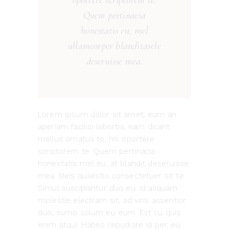
oportere scriptorem te.
Quem pertinacia
honestatis eu, mel
ullamcorper blanditasele
deseruisse mea.
Lorem ipsum dolor sit amet, eum an
aperiam facilisi lobortis, eam dicant
melius ornatus te, his oportere
scriptorem te. Quem pertinacia
honestatis mel eu, at blandit deseruisse
mea. Meis quaestio consectetuer sit te.
Simul suscipiantur duo eu. Id aliquam
molestie electram sit, ad viris assentior
duo, sumo solum eu eum. Est cu quis
enim atqui. Habeo repudiare id per, eu