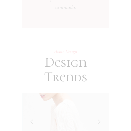
commodo.
Home Design
Design
Trends
21
MAY