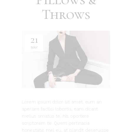
Throws
21
MAY
Lorem ipsum dolor sit amet, eum an
aperiam facilisi lobortis, eam dicant
melius ornatus te, his oportere
scriptorem te. Quem pertinacia
honestatis mel eu, at blandit deseruisse