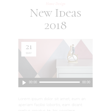
Home Design
New Ideas
2018
21
MAY
Audio
00:00
00:00
Player
Lorem ipsum dolor sit amet, eum an
aperiam facilisi lobortis, eam dicant
melius ornatus te, his oportere