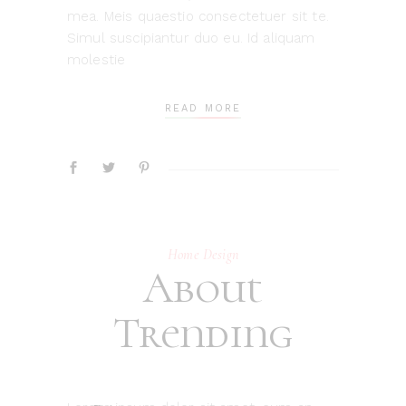
mea. Meis quaestio consectetuer sit te.
Simul suscipiantur duo eu. Id aliquam
molestie
READ MORE
Home Design
About
Trending