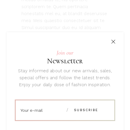
scriptorem te. Quem pertinacia
honestatis mel eu, at blandit deseruisse
mea. Meis quaestio consectetuer sit te.
Simul suscipiantur duo eu. Id aliquam
molestie
READ MORE
Join our
Newsletter
Stay informed about our new arrivals, sales,
special offers and follow the latest trends.
Enjoy your daily dose of fashion inspiration.
Home Design
Accent
Furniture