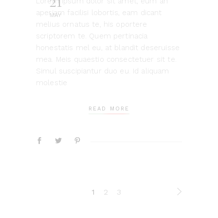
21
Lorem ipsum dolor sit amet, eum an
aperiam facilisi lobortis, eam dicant
MAY
melius ornatus te, his oportere
scriptorem te. Quem pertinacia
honestatis mel eu, at blandit deseruisse
mea. Meis quaestio consectetuer sit te.
Simul suscipiantur duo eu. Id aliquam
molestie
READ MORE
1
2
3