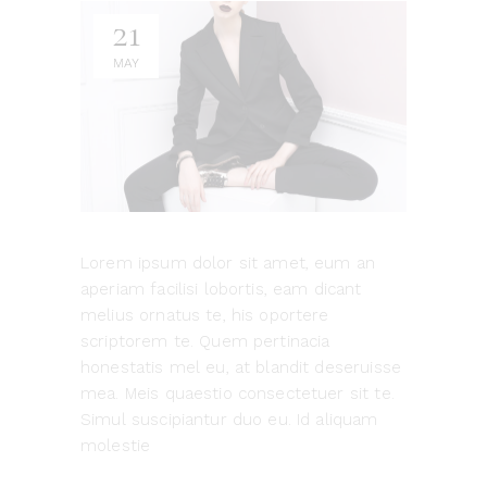
21
MAY
Lorem ipsum dolor sit amet, eum an
aperiam facilisi lobortis, eam dicant
melius ornatus te, his oportere
scriptorem te. Quem pertinacia
honestatis mel eu, at blandit deseruisse
mea. Meis quaestio consectetuer sit te.
Simul suscipiantur duo eu. Id aliquam
molestie